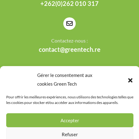
+262(0)262 010 317
Contactez-nous :
contact@greentech.re
Gérer le consentement aux
cookies Green Tech
Mentions légales
Politique de confidentialité
Pour offrir les meilleures expériences, nous utilisons des technologies telles que
les cookies pour stocker et/ou accéder aux informations des appareils.
Green Tech - Une réalisation de
&copy Copyright 2024
l'
agence Le Webarium
Accepter
Français
English
(
Anglais
)
Refuser