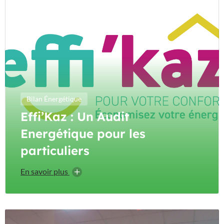
Bilan Énergétique
Effi’Kaz : Un Audit
Energétique pour les
particuliers
En savoir plus