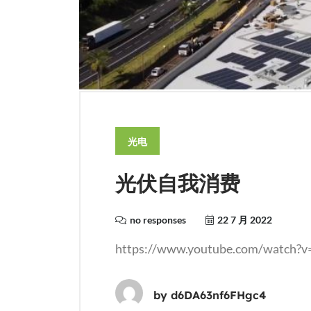
光电
光伏自我消费
no responses
22 7 月 2022
https://www.youtube.com/wa
by
d6DA63nf6FHgc4